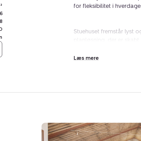
for fleksibilitet i hverdage
²
6
8
D
Stuehuset fremstår lyst 
n
planløsning, der er skabt 
I stueplan finder I åbe
fungerer som hjemmets n
Udvid/skjul
stueplan tre værelser, et
tekst
1. sal er indrettet med fi
toilet, hvilket giver rige
eller hobbyrum.
Boligen er opdateret med 