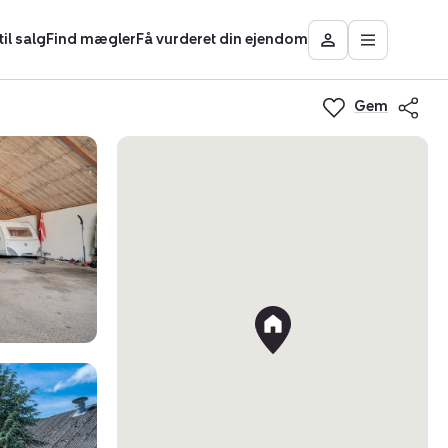
il salg
Find mægler
Få vurderet din ejendom
Åbn
Besøg
hovedmen
Mit
område
Gem