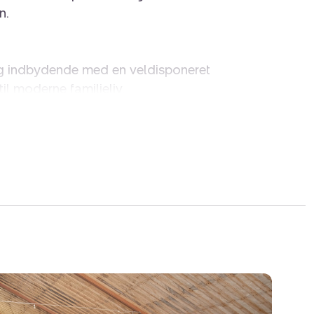
n.
og indbydende med en veldisponeret
til moderne familieliv.
nt og sammenhængende køkken-alrum-stue, som
aturlige samlingspunkt. Herudover rummer
 praktisk bryggers samt et badeværelse.
re gode værelser, et stort multirum samt et
lig plads til både børn, gæster, hjemmekontor
træ/alu-vinduer, som sikrer et flot lysindfald,