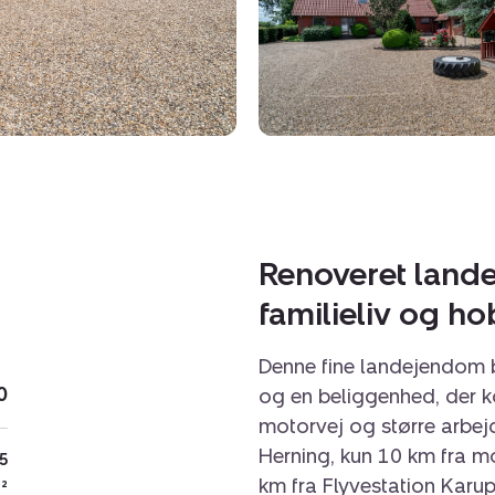
Renoveret land
familieliv og ho
Denne fine landejendom 
0
og en beliggenhed, der k
motorvej og større arbej
Herning, kun 10 km fra 
.5
km fra Flyvestation Karup
²