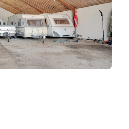
vedligeholdelse.
flere solide udbygninger med mange
er gør den særdeles velegnet til købere med
hold eller pladskrævende aktiviteter. Her
dyrehold eller alternativ anvendelse
d plads til opbevaring, værksted eller
benyttes som kartoffelhus.