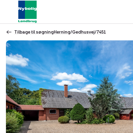
Tilbage til søgning
Herning
/
Gedhusvej
/
7451