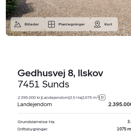
Billeder
Plantegninger
Kort
Gedhusvej 8, Ilskov
7451 Sunds
2
2.395.000 kr.
|
Landejendom
|
3,5 Ha
|
1075 m
|
Landejendom
2.395.00
Grundstørrelse Ha:
3
Driftsbygninger:
1075 m