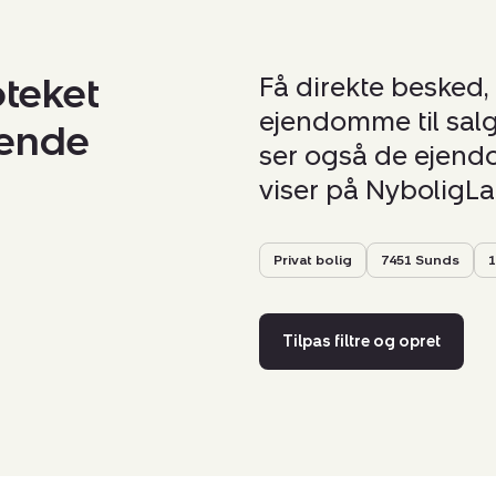
oteket
Få direkte besked,
ejendomme til salg
nende
ser også de ejendom
viser på NyboligL
Privat bolig
7451 Sunds
1
Tilpas filtre og opret