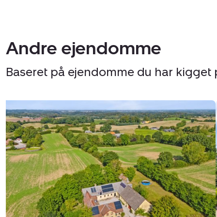
Andre ejendomme
Baseret på ejendomme du har kigget 
Landejendom:
Middelfartvej
635,
Spedsbjerg,
5491
Blommenslyst