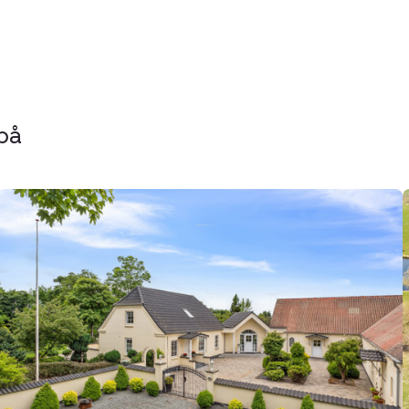
på
Landejendom:
Viborgvej
75,
Frederiks,
7470
Karup
J