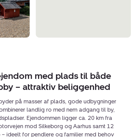
ejendom med plads til både
bby – attraktiv beliggenhed
byder på masser af plads, gode udbygninger
ombinerer landlig ro med nem adgang til by,
dspladser. Ejendommen ligger ca. 20 km fra
motorvejen mod Silkeborg og Aarhus samt 12
 – ideelt for pendlere og familier med behov