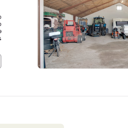
god komfort og minimal 
0
Ejendommen råder over 
0
anvendelsesmuligheder, d
9
interesse for hobby, dyre
4
findes blandt andet:
Stald, oplagt til mindre 
Lade og maskinhus med go
maskiner
Isoleret lade, som i dag 