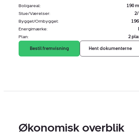
Boligareal:
190 m
Stue/Værelser:
2/
Bygget/Ombygget:
196
Energimærke:
Plan:
2 pla
Bestil fremvisning
Hent dokumenterne
Økonomisk overblik