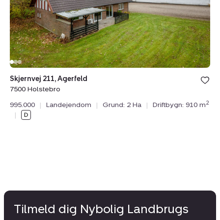
Sk
75
Skjernvej 211, Agerfeld
1.
7500 Holstebro
Dr
2
995.000
|
Landejendom
|
Grund: 2 Ha
|
Driftbygn: 910 m
|
Tilmeld dig Nybolig Landbrugs