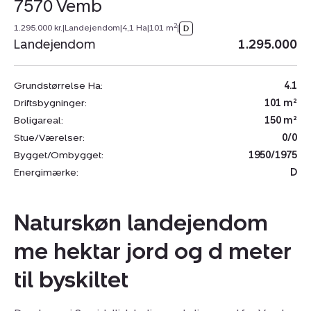
7570 Vemb
2
1.295.000 kr.
|
Landejendom
|
4,1 Ha
|
101 m
|
Landejendom
1.295.000
Grundstørrelse Ha:
4.1
Driftsbygninger:
101 m²
Boligareal:
150 m²
Stue/Værelser:
0/0
Bygget/Ombygget:
1950/1975
Energimærke:
D
Naturskøn landejendom
me hektar jord og d meter
til byskiltet