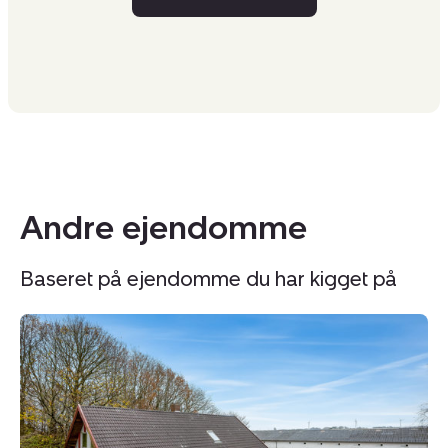
Andre ejendomme
Baseret på ejendomme du har kigget på
Landejendom:
L
Skjernvej
Sk
211,
6,
Agerfeld,
7
7500
H
Holstebro