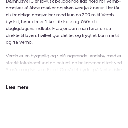
Damhusvej 3 er idyllisk beliggende lige nord for Vemb–
omgivet af åbne marker og skøn vestjysk natur. Her får
du fredelige omgivelser med kun ca.200 m til Vemb
byskilt, hvor der er 1 km til skole og 750m til
dagligdagens indkøb. Fra ejendommen fører en sti
direkte til byen, hvilket gør det let og trygt at komme til
og fra Vemb.
Vemb er en hyggelig og velfungerende landsby med et
stærkt lokalsamfund og naturskøn beliggenhed tæt ved
Storåen og Nissum Fjord. Området byder på fantastiske
muligheder for naturoplevelser, fiskeri og aktiv fritid i det
fri. I byen findes både dagligvarebutikker,
Udvid/skjul
specialforretninger og gode fritidstilbud, ligesom der er
tekst
et aktivt foreningsliv med blandt andet fodbold,
håndbold og gymnastik. Kulturhuset danner rammen
om foredrag, arrangementer og skiftende udstillinger
året rundt.