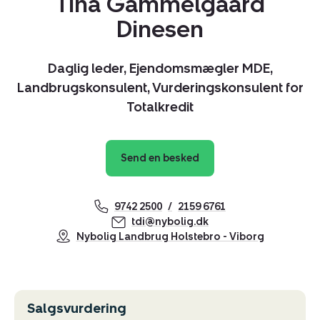
Tina Gammelgaard
Dinesen
Daglig leder, Ejendomsmægler MDE,
Landbrugskonsulent, Vurderingskonsulent for
Totalkredit
Send en besked
9742 2500
2159 6761
tdi@nybolig.dk
Nybolig Landbrug Holstebro - Viborg
Salgsvurdering
Kopier link