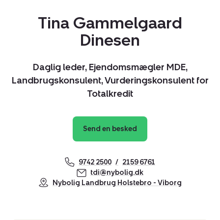
Tina Gammelgaard
Dinesen
Daglig leder, Ejendomsmægler MDE,
Landbrugskonsulent, Vurderingskonsulent for
Totalkredit
Send en besked
9742 2500
2159 6761
tdi@nybolig.dk
Nybolig Landbrug Holstebro - Viborg