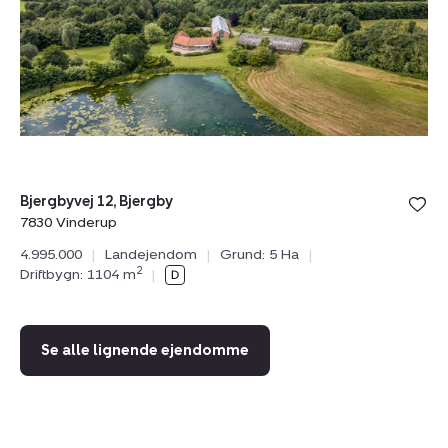
7830
9
Vinderup
G
Bjergbyvej 12, Bjergby
Ko
7830 Vinderup
96
4.995.000
|
Landejendom
|
Grund: 5 Ha
|
3.
2
Driftbygn: 1104 m
|
Dr
Se alle lignende ejendomme