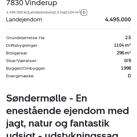
7830 Vinderup
2
4.495.000 kr.
|
Landejendom
|
2,5 Ha
|
1104 m
|
Landejendom
4.495.000
Grundstørrelse Ha:
2.5
Driftsbygninger:
1104 m²
Boligareal:
296 m²
Stue/Værelser:
0/6
Bygget/Ombygget:
1998
Energimærke:
D
Søndermølle - En
enestående ejendom med
jagt, natur og fantastik
udsigt - udstykningssag