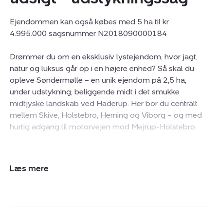
Ejendommen kan også købes med 5 ha til kr.
4.995.000 sagsnummer N2018090000184
Drømmer du om en eksklusiv lystejendom, hvor jagt,
natur og luksus går op i en højere enhed? Så skal du
opleve Søndermølle – en unik ejendom på 2,5 ha,
under udstykning, beliggende midt i det smukke
midtjyske landskab ved Haderup. Her bor du centralt
mellem Skive, Holstebro, Herning og Viborg – og med
hurtig adgang til motorvejen mod Mejrup-Holstebro.
På en helt uforstyrret placering midt på ejendommens
egne jorder ligger det elegante, arkitekttegnede
Udvid/skjul
hovedhus på 296 m². Opført i 1998 i kompromisløs
tekst
kvalitet og med udsigt til én af ejendommens idylliske
søer, får du her en bolig, hvor både komfort og æstetik
er i højsædet. Huset rummer et væld af gennemtænkte