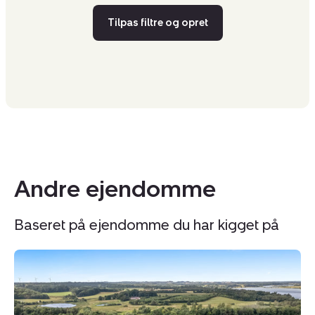
Tilpas filtre og opret
Andre ejendomme
Baseret på ejendomme du har kigget på
Landejendom:
L
Bjergbyvej
K
12,
13
Bjergby,
Gl