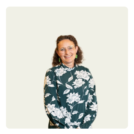
ud. Her får du en sublim kombination af privatliv, natur,
jagt, muligheder for erhverv – og ikke mindst en
ejendom i absolut særklasse.
Der kan tilkøbes mere jord til ejendommen,.