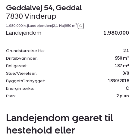
Geddalvej 54, Geddal
7830 Vinderup
2
1.980.000 kr.
|
Landejendom
|
2,1 Ha
|
950 m
|
Landejendom
1.980.000
Grundstørrelse Ha:
2.1
Driftsbygninger:
950 m²
Boligareal:
187 m²
Stue/Værelser:
0/0
Bygget/Ombygget:
1830/2016
Energimærke:
C
Plan:
2 plan
Landejendom gearet til
hestehold eller