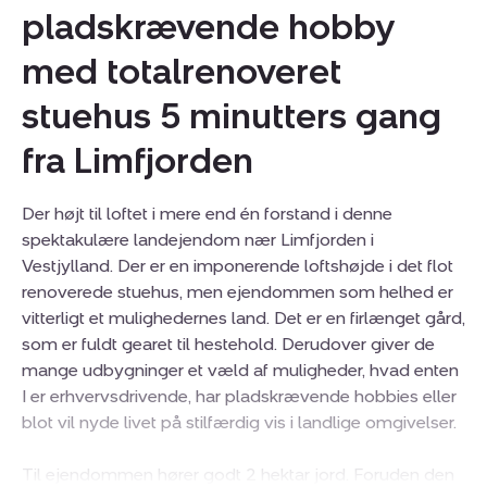
pladskrævende hobby
med totalrenoveret
stuehus 5 minutters gang
fra Limfjorden
Der højt til loftet i mere end én forstand i denne
spektakulære landejendom nær Limfjorden i
Vestjylland. Der er en imponerende loftshøjde i det flot
renoverede stuehus, men ejendommen som helhed er
vitterligt et mulighedernes land. Det er en firlænget gård,
som er fuldt gearet til hestehold. Derudover giver de
mange udbygninger et væld af muligheder, hvad enten
I er erhvervsdrivende, har pladskrævende hobbies eller
blot vil nyde livet på stilfærdig vis i landlige omgivelser.
Til ejendommen hører godt 2 hektar jord. Foruden den