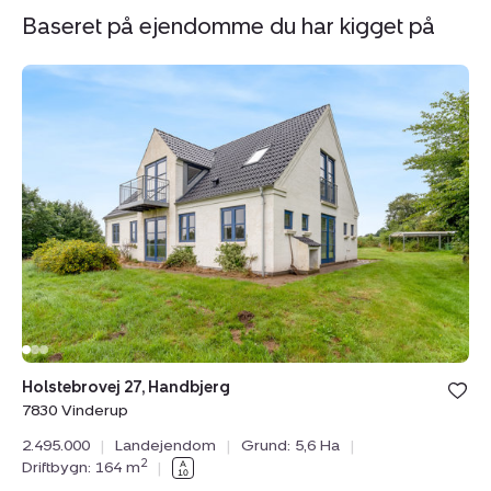
Baseret på ejendomme du har kigget på
Landejendom:
L
Holstebrovej
Ej
27,
27
Handbjerg,
Ej
7830
7
Vinderup
V
Ny
Holstebrovej 27, Handbjerg
Ej
7830 Vinderup
78
2.495.000
|
Landejendom
|
Grund: 5,6 Ha
|
2.
2
Driftbygn: 164 m
|
Dr