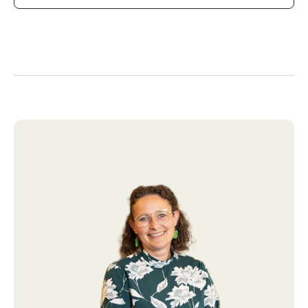
omkring 2016-17, så det nærmest kun er de
fritliggende bjælker, der er tilbage af det gamle hus.
Huset har spændende indretning med et åbent
opholdsrum med loft til kip og integreret med køkken. I
hver ende af rummet er der en hems, som giver huset
en særlig dynamik og unikke anvendelsesmuligheder. I
alt har huset 4 gode værelser og hertil et badeværelse
og en entré.
Den store have giver mulighed for udfoldelse under
åben himmel og her finder I blandt andet en skøn
træterrasse med udsigt til foldene og til Venø Bugt.
Der kører skolebus til friskolen i nærliggende Ejsing,
som også har et godt foreningsliv i fælleshus og
sportshal. Ved Geddal Strandenge, 5 minutters gang fra
ejendommen, er der fantastisk fugleliv og herfra kan I
fortsætte ned til fjorden.