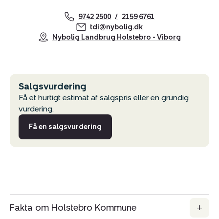
9742 2500
2159 6761
tdi@nybolig.dk
Nybolig Landbrug Holstebro - Viborg
Kopier link
Del via mail
Salgsvurdering
Få et hurtigt estimat af salgspris eller en grundig
vurdering.
Få en salgsvurdering
Fakta om Holstebro Kommune