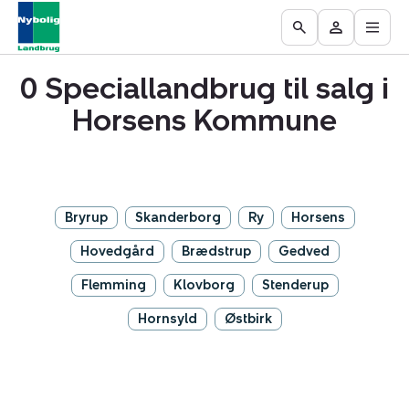
Åbn
Ejendomme
Find
Få
Go
Besøg
hove
til
mægler
vurderet
to
Mit
salg
din
0 Speciallandbrug til salg i
the
område
ejendom
Search
Horsens Kommune
page
Bryrup
Skanderborg
Ry
Horsens
Hovedgård
Brædstrup
Gedved
Flemming
Klovborg
Stenderup
Hornsyld
Østbirk