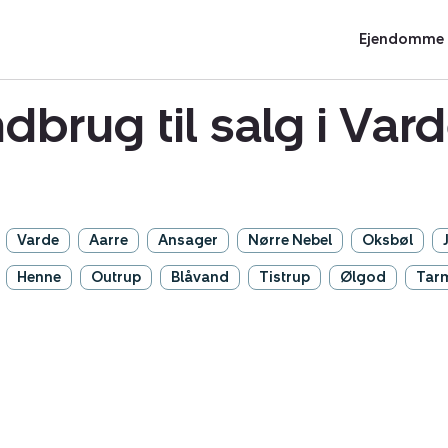
Ejendomme t
ndbrug til salg i V
Varde
Aarre
Ansager
Nørre Nebel
Oksbøl
Henne
Outrup
Blåvand
Tistrup
Ølgod
Tar