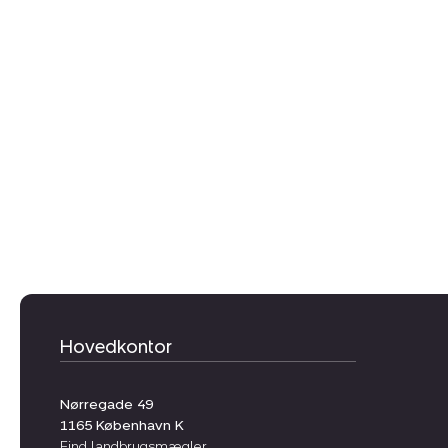
Hovedkontor
Nørregade 49
1165
København K
Find landbrugsmægler