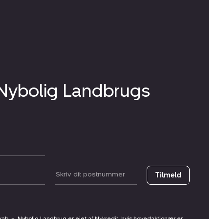
 Nybolig Landbrugs
Postnummer
Tilmeld
skab
–
Nybolig Landbrug er ejet af Nykredit, hvis hovedaktionær er