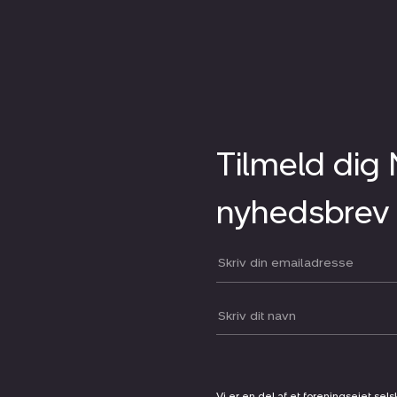
Tilmeld dig
nyhedsbrev
Din email:
Dit navn:
Vi er en del af et foreningsejet sel