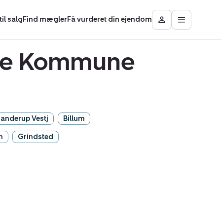
il salg
Find mægler
Få vurderet din ejendom
Åbn
Besøg
hovedmen
Mit
område
arde Kommune
Janderup Vestj
Billum
m
Grindsted