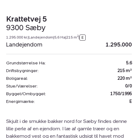
Krattetvej 5
9300 Sæby
2
1.295.000 kr.
|
Landejendom
|
5,6 Ha
|
215 m
|
Landejendom
1.295.000
Grundstørrelse Ha:
5.6
Driftsbygninger:
215 m²
Boligareal:
220 m²
Stue/Værelser:
0/0
Bygget/Ombygget:
1750/1995
Energimærke:
E
Skjult i de smukke bakker nord for Sæby findes denne
lille perle af en ejendom. I læ af gamle træer og en
bakkemod vest og en fantastisk udsigt til havet mod