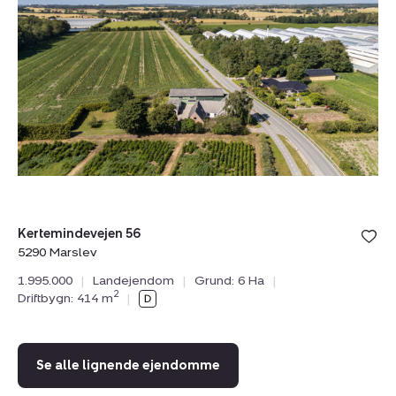
Kertemindevejen
Tr
56,
2,
5290
9
Marslev
Å
Kertemindevejen 56
Tr
5290 Marslev
99
1.995.000
|
Landejendom
|
Grund: 6 Ha
|
6.
2
Driftbygn: 414 m
|
Dr
Se alle lignende ejendomme