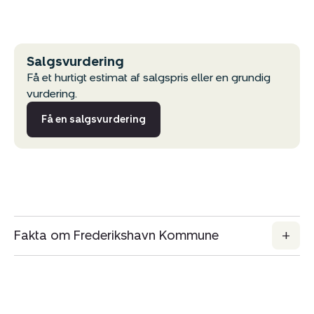
Salgsvurdering
Få et hurtigt estimat af salgspris eller en grundig
vurdering.
Få en salgsvurdering
Kopier link
Del via mail
Fakta om Frederikshavn Kommune