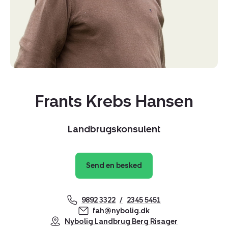
Frants Krebs Hansen
Landbrugskonsulent
Send en besked
9892 3322
2345 5451
fah@nybolig.dk
Nybolig Landbrug Berg Risager