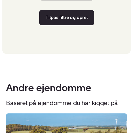
Tilpas filtre og opret
Andre ejendomme
Baseret på ejendomme du har kigget på
Landejendom:
L
Hornumvej
G
42,
10