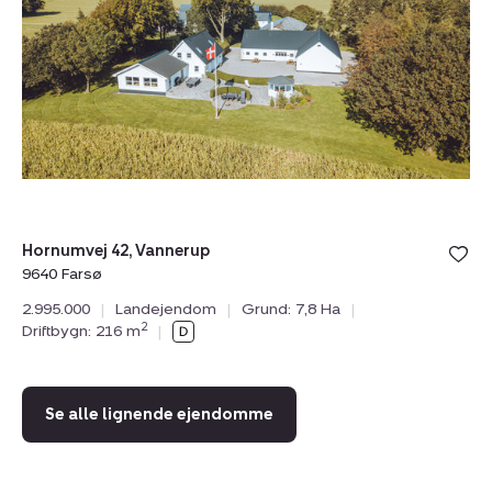
Vannerup,
9
9640
Vr
Farsø
Gø
97
Hornumvej 42, Vannerup
2.
9640 Farsø
Dr
2.995.000
|
Landejendom
|
Grund: 7,8 Ha
|
2
Driftbygn: 216 m
|
Se alle lignende ejendomme