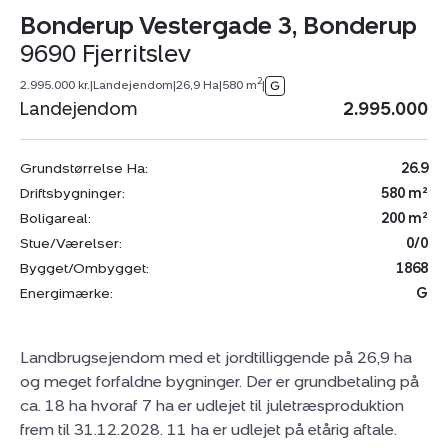
Bonderup Vestergade 3, Bonderup
9690 Fjerritslev
2
2.995.000 kr.
|
Landejendom
|
26,9 Ha
|
580 m
|
Landejendom
2.995.000
Grundstørrelse Ha:
26.9
Driftsbygninger:
580 m²
Boligareal:
200 m²
Stue/Værelser:
0/0
Bygget/Ombygget:
1868
Energimærke:
G
Landbrugsejendom med et jordtilliggende på 26,9 ha
og meget forfaldne bygninger. Der er grundbetaling på
ca. 18 ha hvoraf 7 ha er udlejet til juletræsproduktion
frem til 31.12.2028. 11 ha er udlejet på etårig aftale.