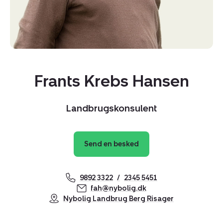
Frants Krebs Hansen
Landbrugskonsulent
Send en besked
9892 3322
2345 5451
fah@nybolig.dk
Nybolig Landbrug Berg Risager